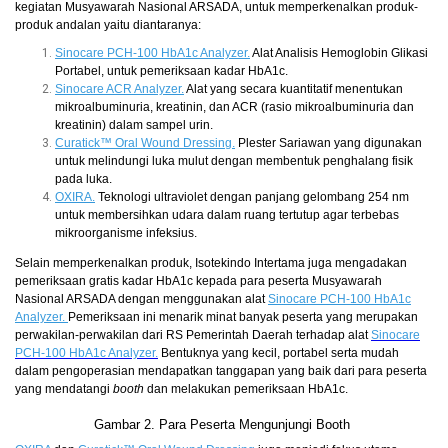
kegiatan Musyawarah Nasional ARSADA, untuk memperkenalkan produk-
produk andalan yaitu diantaranya:
Sinocare PCH-100 HbA1c Analyzer.
Alat Analisis Hemoglobin Glikasi
Portabel, untuk pemeriksaan kadar HbA1c.
Sinocare ACR Analyzer.
Alat yang secara kuantitatif menentukan
mikroalbuminuria, kreatinin, dan ACR (rasio mikroalbuminuria dan
kreatinin) dalam sampel urin.
Curatick™ Oral Wound Dressing.
Plester Sariawan yang digunakan
untuk melindungi luka mulut dengan membentuk penghalang fisik
pada luka.
OXIRA.
Teknologi ultraviolet dengan panjang gelombang 254 nm
untuk membersihkan udara dalam ruang tertutup agar terbebas
mikroorganisme infeksius.
Selain memperkenalkan produk, Isotekindo Intertama juga mengadakan
pemeriksaan gratis kadar HbA1c kepada para peserta Musyawarah
Nasional ARSADA dengan menggunakan alat
Sinocare PCH-100 HbA1c
Analyzer.
Pemeriksaan ini menarik minat banyak peserta yang merupakan
perwakilan-perwakilan dari RS Pemerintah Daerah terhadap alat
Sinocare
PCH-100 HbA1c Analyzer.
Bentuknya yang kecil, portabel serta mudah
dalam pengoperasian mendapatkan tanggapan yang baik dari para peserta
yang mendatangi
booth
dan melakukan pemeriksaan HbA1c.
Gambar 2. Para Peserta Mengunjungi Booth