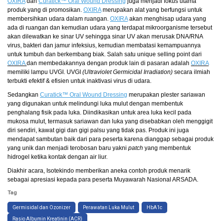
OXIRA
dan
Curatick
™ Oral Wound Dressing
juga menjadi fokus utama
produk yang di promosikan.
OXIRA
merupakan alat yang berfungsi untuk
membersihkan udara dalam ruangan.
OXIRA
akan menghisap udara yang
ada di ruangan dan kemudian udara yang terdapat mikroorganisme tersebut
akan dilewatkan ke sinar UV sehingga sinar UV akan merusak DNA/RNA
virus, bakteri dan jamur infeksius, kemudian membatasi kemampuannya
untuk tumbuh dan berkembang biak. Salah satu unique selling point dari
OXIRA
dan membedakannya dengan produk lain di pasaran adalah
OXIRA
memiliki lampu UVGI. UVGI
(Ultraviolet Germicidal Irradiation)
secara ilmiah
terbukti efektif & efisien untuk inaktivasi virus di udara.
Sedangkan
Curatick
™ Oral Wound Dressing
merupakan plester sariawan
yang digunakan untuk melindungi luka mulut dengan membentuk
penghalang fisik pada luka. Diindikasikan untuk area luka kecil pada
mukosa mulut, termasuk sariawan dan luka yang disebabkan oleh menggigit
diri sendiri, kawat gigi dan gigi palsu yang tidak pas. Produk ini juga
mendapat sambutan baik dari para peserta karena dianggap sebagai produk
yang unik dan menjadi terobosan baru yakni
patch
yang membentuk
hidrogel ketika kontak dengan air liur.
Diakhir acara, Isotekindo memberikan aneka contoh produk menarik
sebagai apresiasi kepada para peserta Muyawarah Nasional ARSADA.
Tag
Germisidal dan Ozonizer
Perawatan Luka Mulut
HbA1c
Rasio Albumin Kreatinin (ACR)