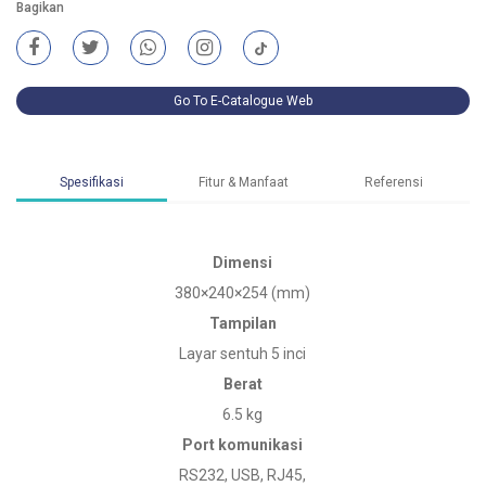
Bagikan
Go To E-Catalogue Web
Spesifikasi
Fitur & Manfaat
Referensi
Dimensi
380×240×254 (mm)
Tampilan
Layar sentuh 5 inci
Berat
6.5 kg
Port komunikasi
RS232, USB, RJ45,