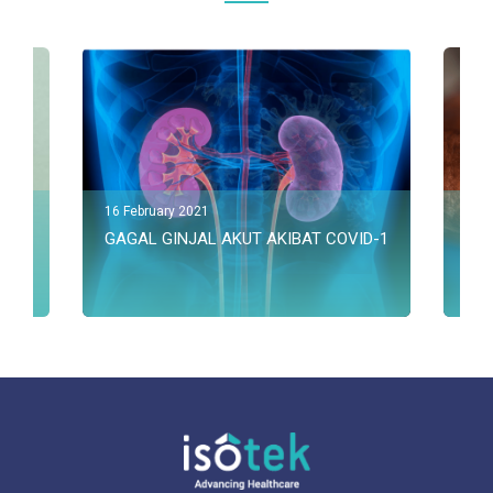
16 February 2021
25 F
L DINI
GAGAL GINJAL AKUT AKIBAT COVID-19
JA