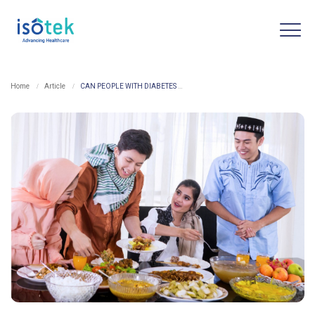
Home
Article
CAN PEOPLE WITH DIABETES FAST? HERE’S WHAT YOU NEED TO KNOW!